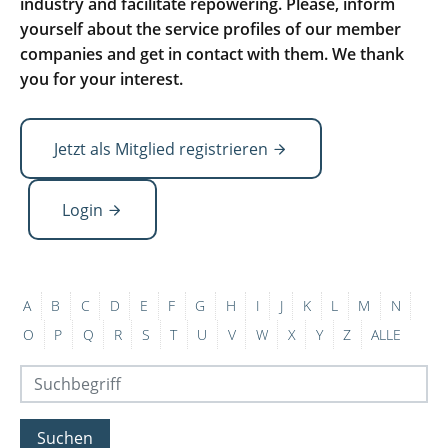
industry and facilitate repowering. Please, inform
yourself about the service profiles of our member
companies and get in contact with them. We thank
you for your interest.
Jetzt als Mitglied registrieren
Login
A
B
C
D
E
F
G
H
I
J
K
L
M
N
O
P
Q
R
S
T
U
V
W
X
Y
Z
ALLE
Suchen