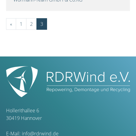
«
1
2
3
Hollerithallee 6
30419 Hannover
E-Mail:
info@rdrwind.de