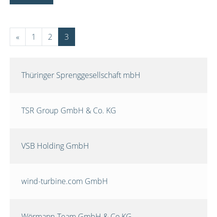
«
1
2
3
Thüringer Sprenggesellschaft mbH
TSR Group GmbH & Co. KG
VSB Holding GmbH
wind-turbine.com GmbH
Wörmann-Team GmbH & Co.KG