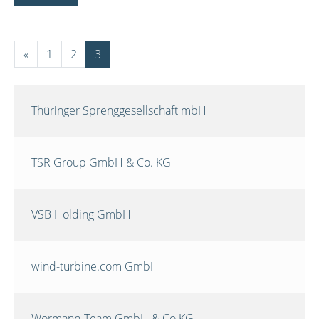
«
1
2
3
Thüringer Sprenggesellschaft mbH
TSR Group GmbH & Co. KG
VSB Holding GmbH
wind-turbine.com GmbH
Wörmann-Team GmbH & Co.KG