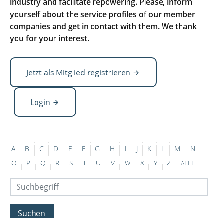
industry and facilitate repowering. Please, inform
yourself about the service profiles of our member
companies and get in contact with them. We thank
you for your interest.
Jetzt als Mitglied registrieren
Login
A
B
C
D
E
F
G
H
I
J
K
L
M
N
O
P
Q
R
S
T
U
V
W
X
Y
Z
ALLE
Suchen