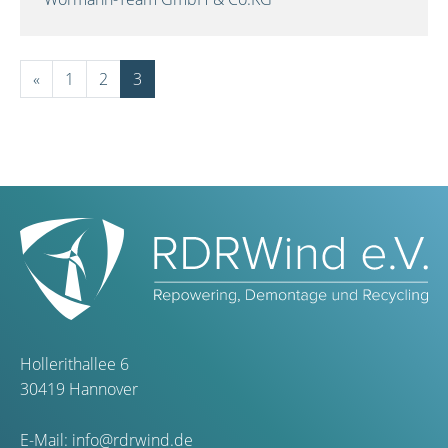
«
1
2
3
Hollerithallee 6
30419 Hannover
E-Mail:
info@rdrwind.de