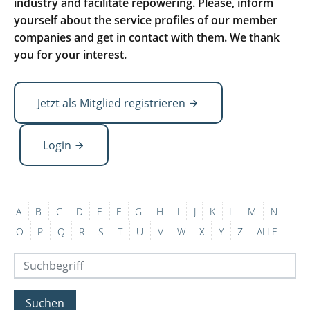
industry and facilitate repowering. Please, inform
yourself about the service profiles of our member
companies and get in contact with them. We thank
you for your interest.
Jetzt als Mitglied registrieren
Login
A
B
C
D
E
F
G
H
I
J
K
L
M
N
O
P
Q
R
S
T
U
V
W
X
Y
Z
ALLE
Suchen