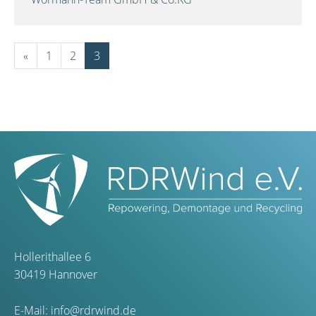
«
1
2
3
Hollerithallee 6
30419 Hannover
E-Mail:
info@rdrwind.de