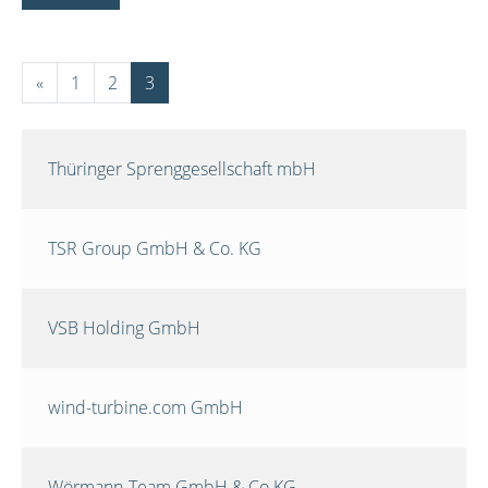
«
1
2
3
Thüringer Sprenggesellschaft mbH
TSR Group GmbH & Co. KG
VSB Holding GmbH
wind-turbine.com GmbH
Wörmann-Team GmbH & Co.KG