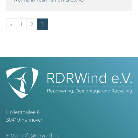
«
1
2
3
Hollerithallee 6
30419 Hannover
E-Mail:
info@rdrwind.de