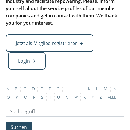
industry and facilitate repowering. Please, inform
yourself about the service profiles of our member
companies and get in contact with them. We thank
you for your interest.
Jetzt als Mitglied registrieren
Login
A
B
C
D
E
F
G
H
I
J
K
L
M
N
O
P
Q
R
S
T
U
V
W
X
Y
Z
ALLE
Suchen