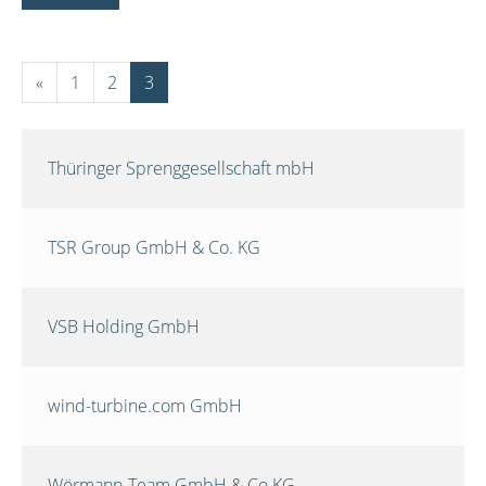
«
1
2
3
Thüringer Sprenggesellschaft mbH
TSR Group GmbH & Co. KG
VSB Holding GmbH
wind-turbine.com GmbH
Wörmann-Team GmbH & Co.KG