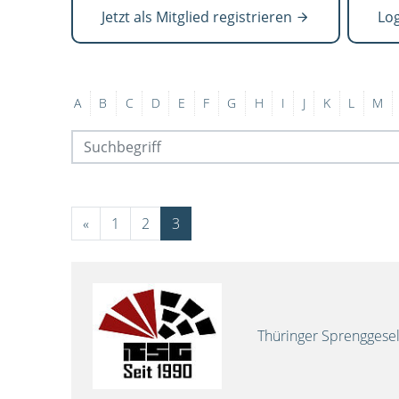
Jetzt als Mitglied registrieren
Lo
A
B
C
D
E
F
G
H
I
J
K
L
M
«
1
2
3
Thüringer Sprenggese