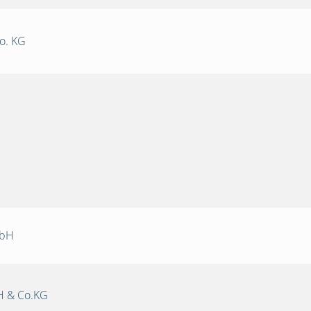
o. KG
mbH
 & Co.KG