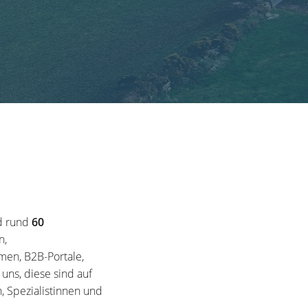
d rund
60
n,
en, B2B-Portale,
ns, diese sind auf
, Spezialistinnen und