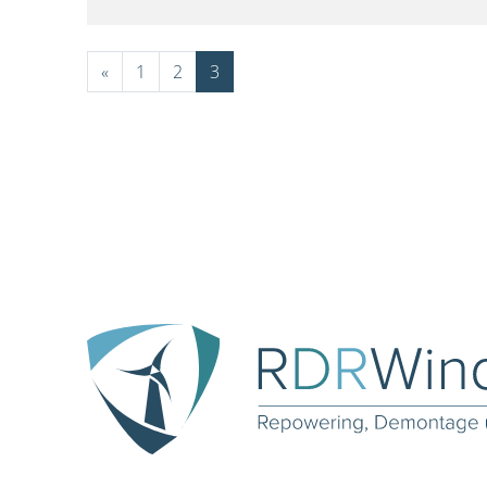
«
1
2
3