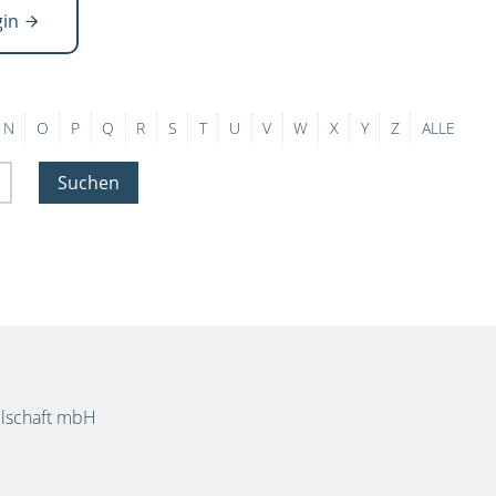
gin
N
O
P
Q
R
S
T
U
V
W
X
Y
Z
ALLE
Suchen
llschaft mbH