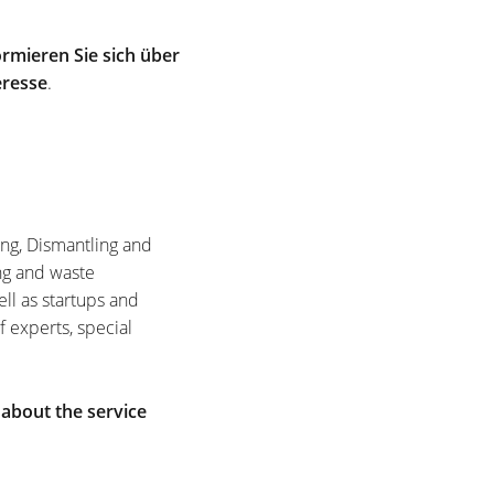
rmieren Sie sich über
eresse
.
ing, Dismantling and
ng and waste
ell as startups and
f experts, special
 about the service