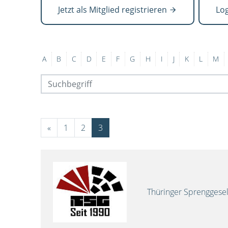
Jetzt als Mitglied registrieren
Lo
A
B
C
D
E
F
G
H
I
J
K
L
M
«
1
2
3
Thüringer Sprenggese