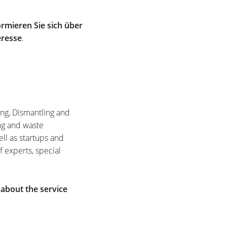
rmieren Sie sich über
eresse
.
ing, Dismantling and
ng and waste
ell as startups and
f experts, special
 about the service