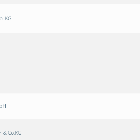
o. KG
mbH
 & Co.KG