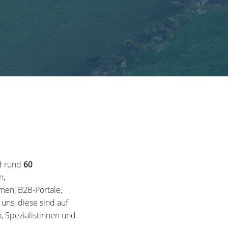
d rund
60
n,
en, B2B-Portale,
ns, diese sind auf
, Spezialistinnen und