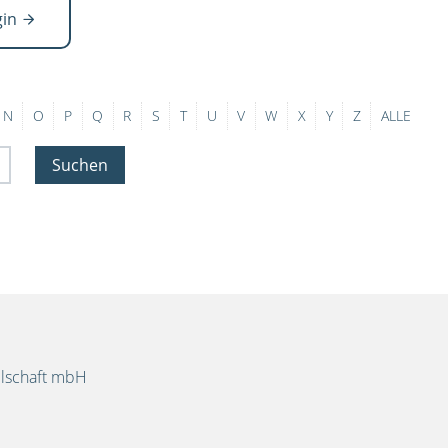
gin
N
O
P
Q
R
S
T
U
V
W
X
Y
Z
ALLE
Suchen
llschaft mbH