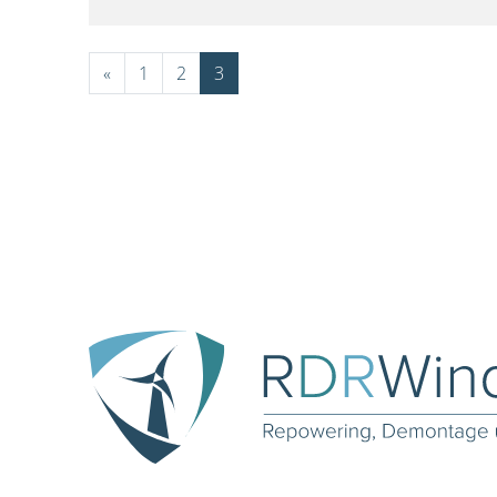
«
1
2
3