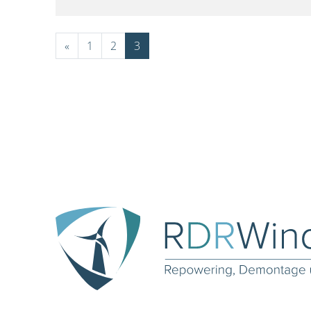
«
1
2
3