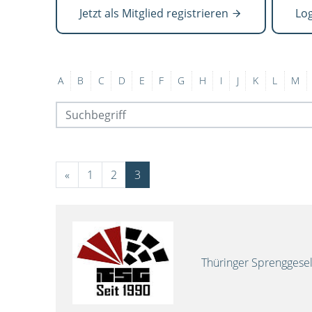
Jetzt als Mitglied registrieren
Lo
A
B
C
D
E
F
G
H
I
J
K
L
M
«
1
2
3
Thüringer Sprenggese