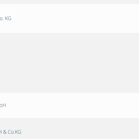
o. KG
mbH
 & Co.KG