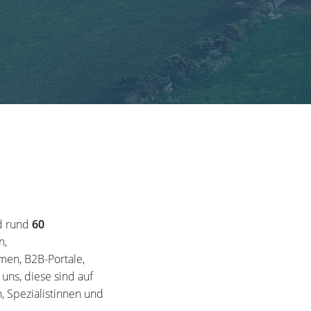
d rund
60
n,
en, B2B-Portale,
ns, diese sind auf
, Spezialistinnen und