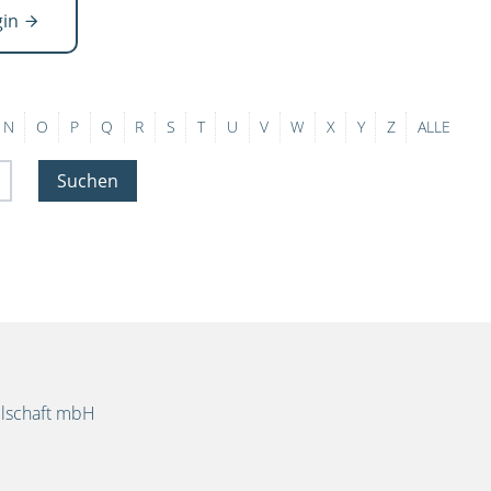
gin
N
O
P
Q
R
S
T
U
V
W
X
Y
Z
ALLE
Suchen
llschaft mbH