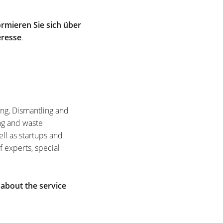
rmieren Sie sich über
eresse
.
ing, Dismantling and
ng and waste
ell as startups and
f experts, special
 about the service