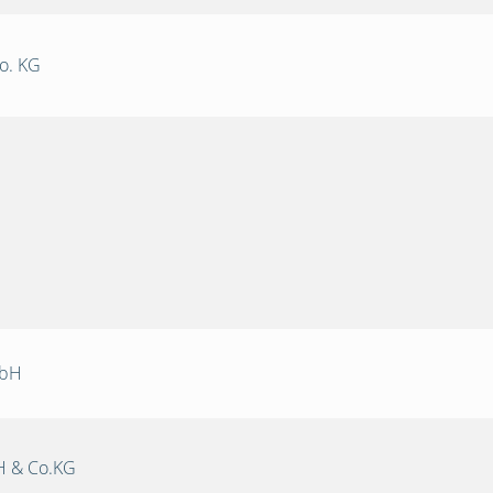
o. KG
mbH
 & Co.KG