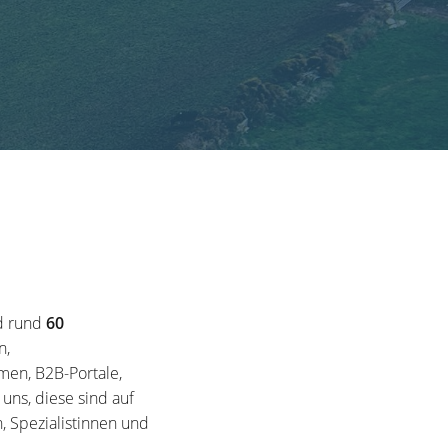
d rund
60
n,
en, B2B-Portale,
ns, diese sind auf
, Spezialistinnen und