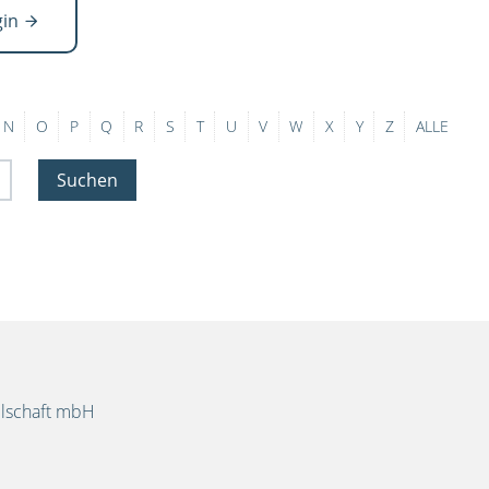
gin
N
O
P
Q
R
S
T
U
V
W
X
Y
Z
ALLE
Suchen
llschaft mbH