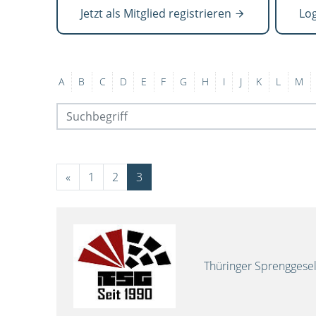
Jetzt als Mitglied registrieren
Lo
A
B
C
D
E
F
G
H
I
J
K
L
M
«
1
2
3
Thüringer Sprenggese