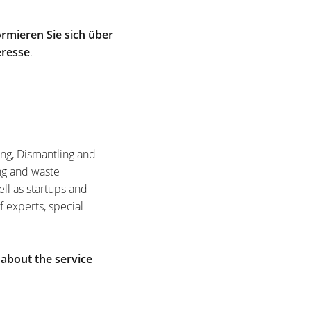
rmieren Sie sich über
eresse
.
ing, Dismantling and
ng and waste
ell as startups and
f experts, special
 about the service