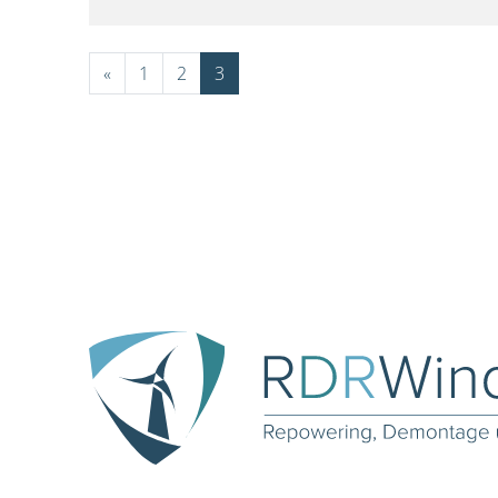
«
1
2
3