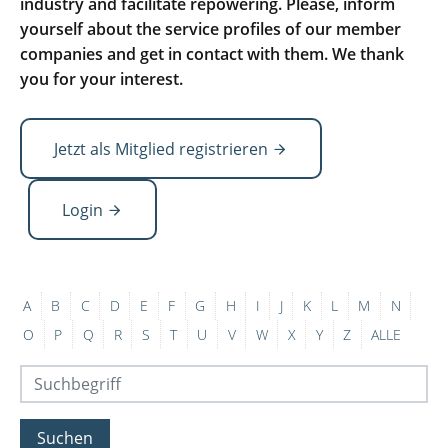
industry and facilitate repowering. Please, inform
yourself about the service profiles of our member
companies and get in contact with them. We thank
you for your interest.
Jetzt als Mitglied registrieren
Login
A
B
C
D
E
F
G
H
I
J
K
L
M
N
O
P
Q
R
S
T
U
V
W
X
Y
Z
ALLE
Suchen