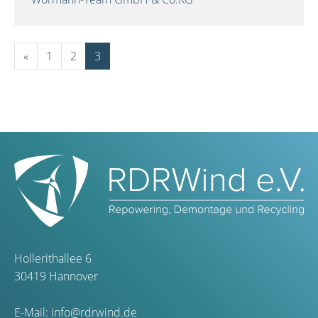
«
1
2
3
Hollerithallee 6
30419 Hannover
E-Mail:
info@rdrwind.de