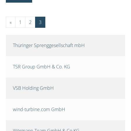
«
1
2
3
Thüringer Sprenggesellschaft mbH
TSR Group GmbH & Co. KG
VSB Holding GmbH
wind-turbine.com GmbH
Wörmann-Team GmbH & Co.KG