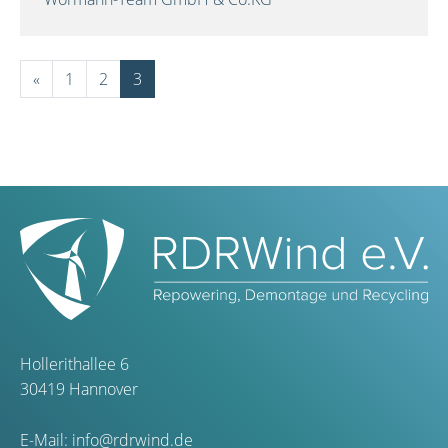
«
1
2
3
Hollerithallee 6
30419 Hannover
E-Mail:
info@rdrwind.de