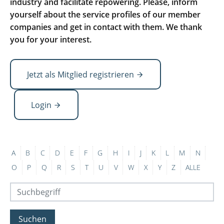
industry and facilitate repowering. Please, inform
yourself about the service profiles of our member
companies and get in contact with them. We thank
you for your interest.
Jetzt als Mitglied registrieren
Login
A
B
C
D
E
F
G
H
I
J
K
L
M
N
O
P
Q
R
S
T
U
V
W
X
Y
Z
ALLE
Suchen