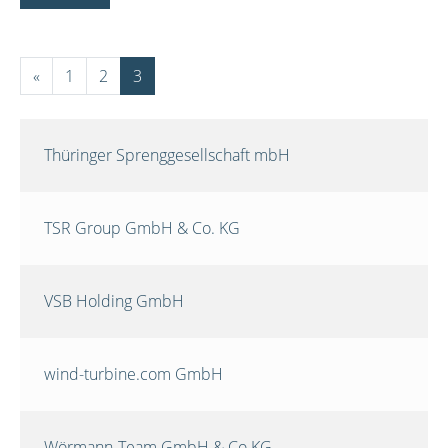
«
1
2
3
Thüringer Sprenggesellschaft mbH
TSR Group GmbH & Co. KG
VSB Holding GmbH
wind-turbine.com GmbH
Wörmann-Team GmbH & Co.KG