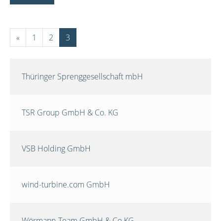
«
1
2
3
Thüringer Sprenggesellschaft mbH
TSR Group GmbH & Co. KG
VSB Holding GmbH
wind-turbine.com GmbH
Wörmann-Team GmbH & Co.KG