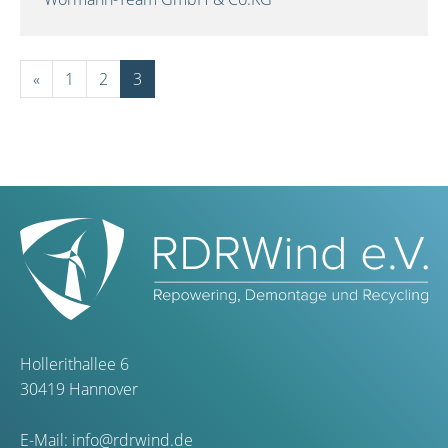
«
1
2
3
Hollerithallee 6
30419 Hannover
E-Mail:
info@rdrwind.de