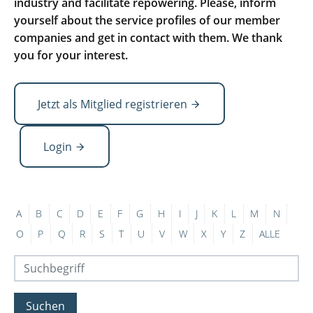
industry and facilitate repowering. Please, inform
yourself about the service profiles of our member
companies and get in contact with them. We thank
you for your interest.
Jetzt als Mitglied registrieren
Login
A
B
C
D
E
F
G
H
I
J
K
L
M
N
O
P
Q
R
S
T
U
V
W
X
Y
Z
ALLE
Suchen