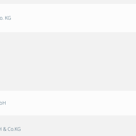
o. KG
mbH
 & Co.KG