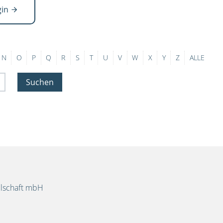
gin
N
O
P
Q
R
S
T
U
V
W
X
Y
Z
ALLE
Suchen
llschaft mbH