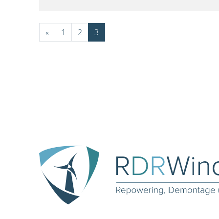
«
1
2
3