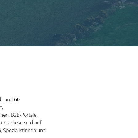
d rund
60
n,
en, B2B-Portale,
ns, diese sind auf
, Spezialistinnen und