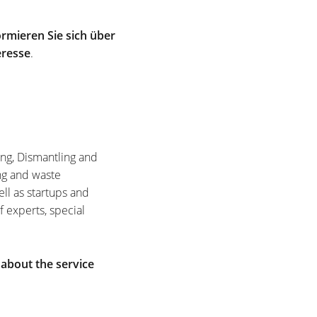
rmieren Sie sich über
eresse
.
ing, Dismantling and
ng and waste
ell as startups and
f experts, special
 about the service