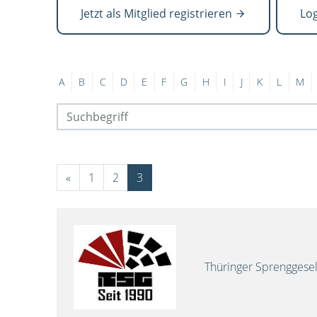
Jetzt als Mitglied registrieren
Lo
A
B
C
D
E
F
G
H
I
J
K
L
M
«
1
2
3
Thüringer Sprenggese