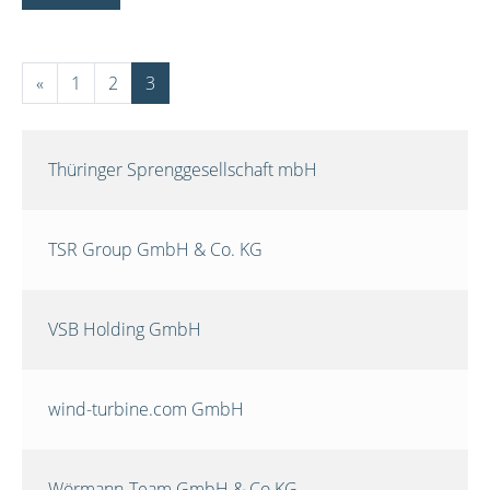
«
1
2
3
Thüringer Sprenggesellschaft mbH
TSR Group GmbH & Co. KG
VSB Holding GmbH
wind-turbine.com GmbH
Wörmann-Team GmbH & Co.KG