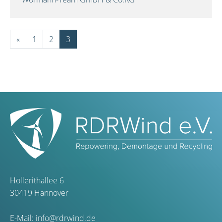
«
1
2
3
Hollerithallee 6
30419 Hannover
E-Mail:
info@rdrwind.de