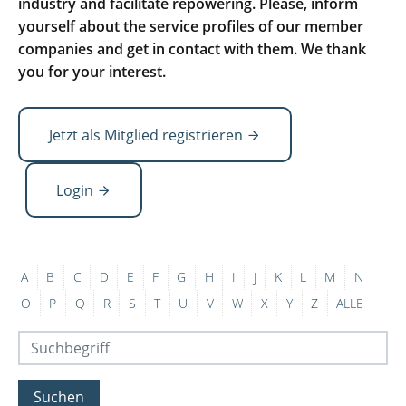
industry and facilitate repowering. Please, inform
yourself about the service profiles of our member
companies and get in contact with them. We thank
you for your interest.
Jetzt als Mitglied registrieren
Login
A
B
C
D
E
F
G
H
I
J
K
L
M
N
O
P
Q
R
S
T
U
V
W
X
Y
Z
ALLE
Suchen