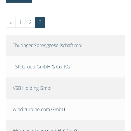
«
1
2
3
Thüringer Sprenggesellschaft mbH
TSR Group GmbH & Co. KG
VSB Holding GmbH
wind-turbine.com GmbH
Wörmann-Team GmbH & Co.KG