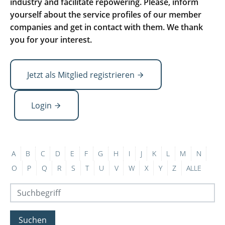
industry and facilitate repowering. Please, inform
yourself about the service profiles of our member
companies and get in contact with them. We thank
you for your interest.
Jetzt als Mitglied registrieren
Login
A
B
C
D
E
F
G
H
I
J
K
L
M
N
O
P
Q
R
S
T
U
V
W
X
Y
Z
ALLE
Suchen