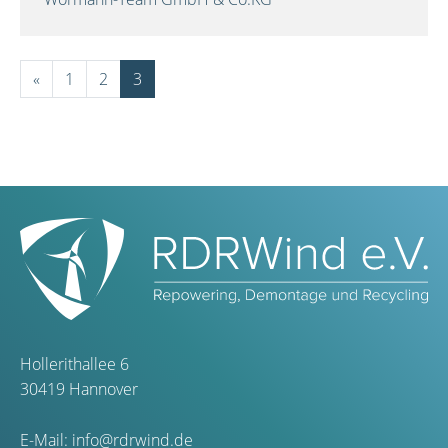
«
1
2
3
Hollerithallee 6
30419 Hannover
E-Mail:
info@rdrwind.de