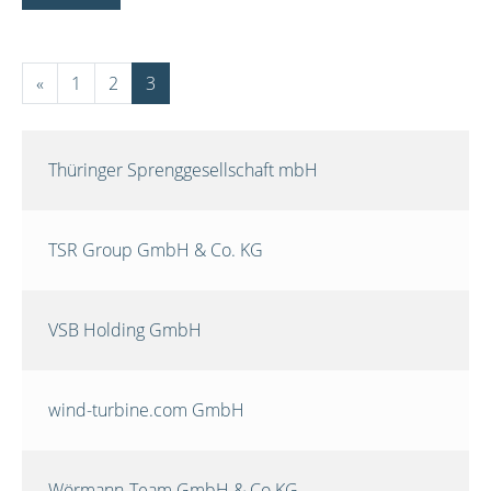
«
1
2
3
Thüringer Sprenggesellschaft mbH
TSR Group GmbH & Co. KG
VSB Holding GmbH
wind-turbine.com GmbH
Wörmann-Team GmbH & Co.KG