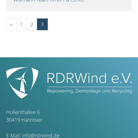
«
1
2
3
Hollerithallee 6
30419 Hannover
E-Mail:
info@rdrwind.de