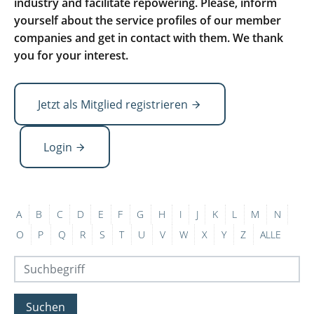
industry and facilitate repowering. Please, inform
yourself about the service profiles of our member
companies and get in contact with them. We thank
you for your interest.
Jetzt als Mitglied registrieren
Login
A
B
C
D
E
F
G
H
I
J
K
L
M
N
O
P
Q
R
S
T
U
V
W
X
Y
Z
ALLE
Suchen