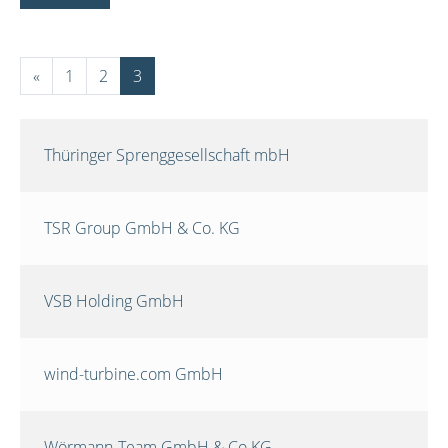
«
1
2
3
Thüringer Sprenggesellschaft mbH
TSR Group GmbH & Co. KG
VSB Holding GmbH
wind-turbine.com GmbH
Wörmann-Team GmbH & Co.KG