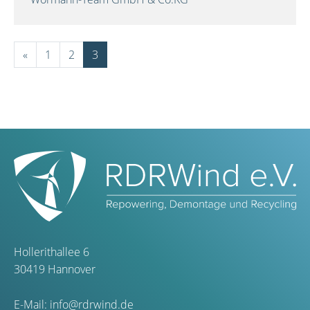
«
1
2
3
Hollerithallee 6
30419 Hannover
E-Mail:
info@rdrwind.de