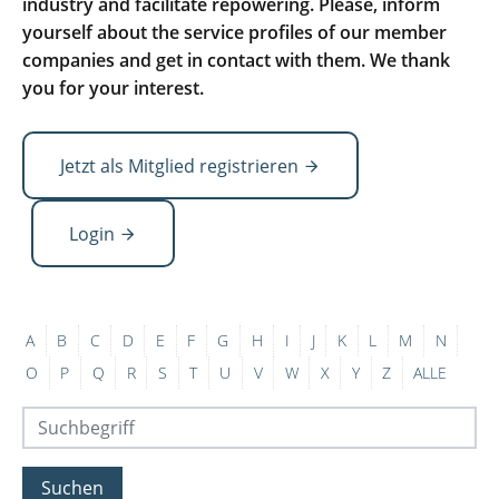
industry and facilitate repowering. Please, inform
yourself about the service profiles of our member
companies and get in contact with them. We thank
you for your interest.
Jetzt als Mitglied registrieren
Login
A
B
C
D
E
F
G
H
I
J
K
L
M
N
O
P
Q
R
S
T
U
V
W
X
Y
Z
ALLE
Suchen