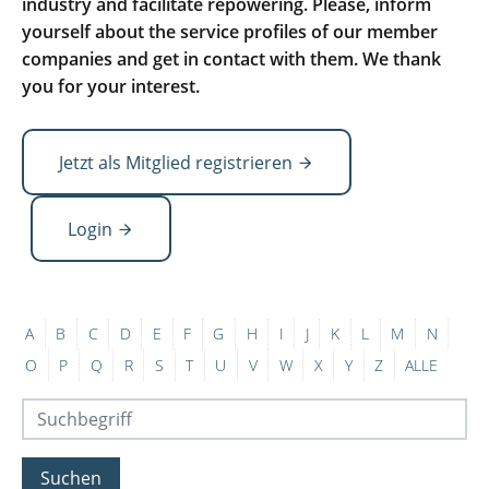
industry and facilitate repowering. Please, inform
yourself about the service profiles of our member
companies and get in contact with them. We thank
you for your interest.
Jetzt als Mitglied registrieren
Login
A
B
C
D
E
F
G
H
I
J
K
L
M
N
O
P
Q
R
S
T
U
V
W
X
Y
Z
ALLE
Suchen