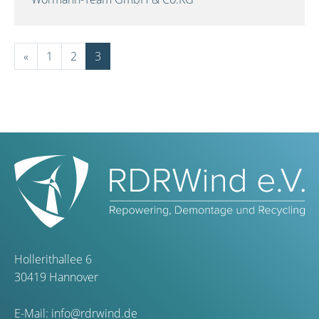
«
1
2
3
Hollerithallee 6
30419 Hannover
E-Mail:
info@rdrwind.de