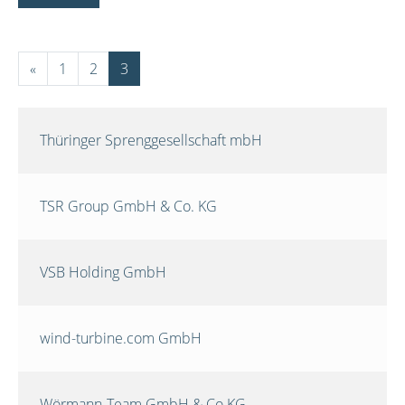
«
1
2
3
Thüringer Sprenggesellschaft mbH
TSR Group GmbH & Co. KG
VSB Holding GmbH
wind-turbine.com GmbH
Wörmann-Team GmbH & Co.KG