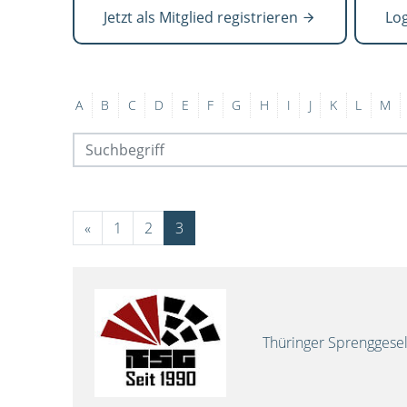
Jetzt als Mitglied registrieren
Lo
A
B
C
D
E
F
G
H
I
J
K
L
M
«
1
2
3
Thüringer Sprenggese