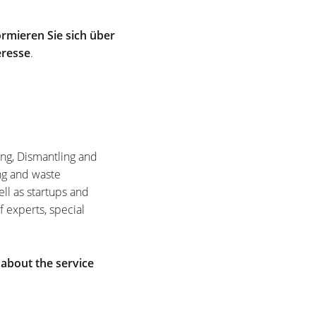
rmieren Sie sich über
eresse
.
ing, Dismantling and
ng and waste
ell as startups and
f experts, special
 about the service