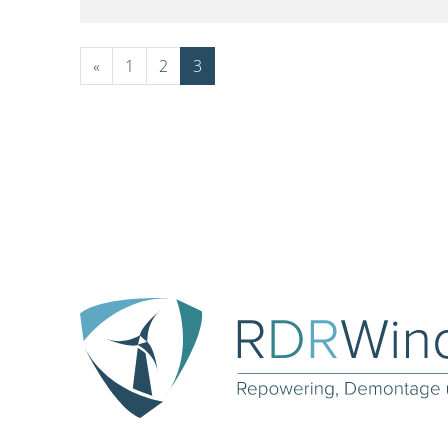
«
1
2
3