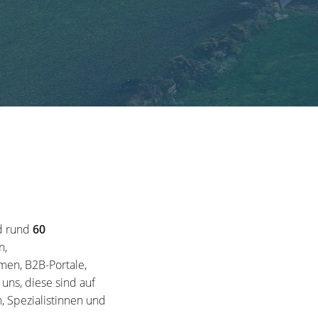
d rund
60
n,
en, B2B-Portale,
ns, diese sind auf
, Spezialistinnen und