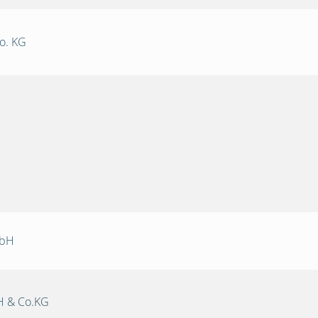
o. KG
mbH
 & Co.KG