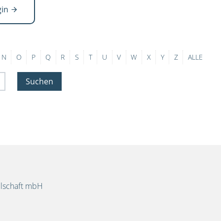
gin
N
O
P
Q
R
S
T
U
V
W
X
Y
Z
ALLE
Suchen
llschaft mbH