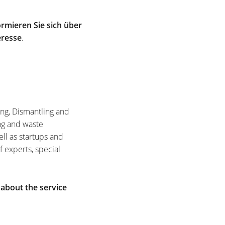
rmieren Sie sich über
eresse
.
ing, Dismantling and
ng and waste
ell as startups and
f experts, special
 about the service