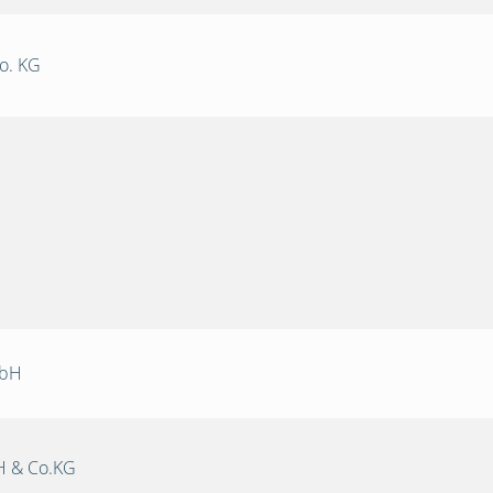
o. KG
mbH
 & Co.KG