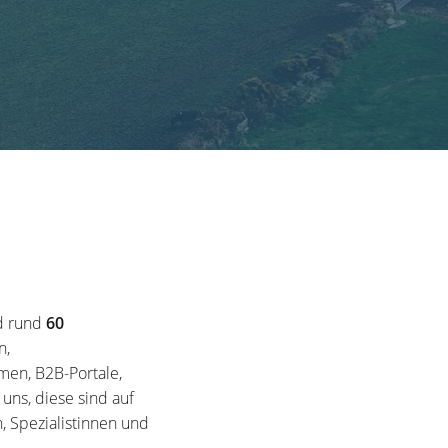
d rund
60
n,
en, B2B-Portale,
ns, diese sind auf
, Spezialistinnen und