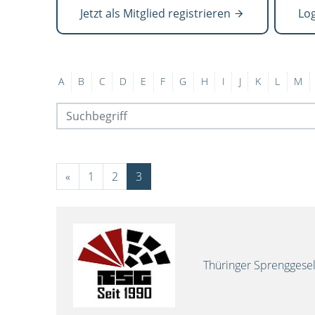
Jetzt als Mitglied registrieren
Lo
A
B
C
D
E
F
G
H
I
J
K
L
M
«
1
2
3
Thüringer Sprenggese