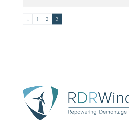
«
1
2
3