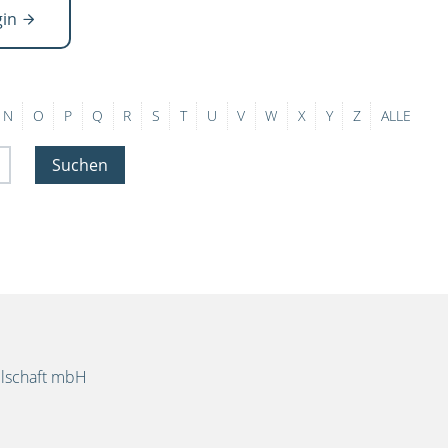
gin
N
O
P
Q
R
S
T
U
V
W
X
Y
Z
ALLE
Suchen
llschaft mbH