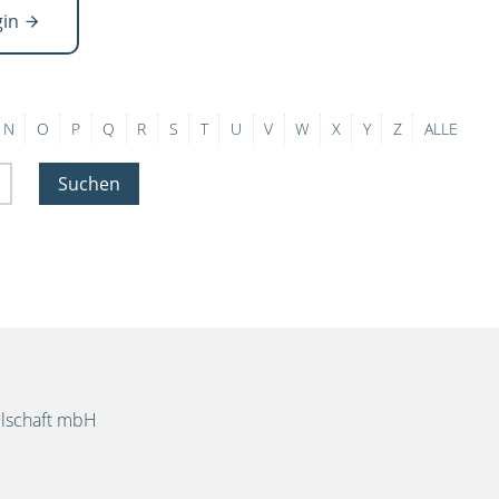
gin
N
O
P
Q
R
S
T
U
V
W
X
Y
Z
ALLE
Suchen
llschaft mbH