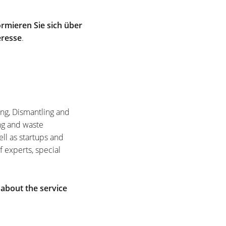
rmieren Sie sich über
eresse
.
ing, Dismantling and
ng and waste
ell as startups and
f experts, special
 about the service