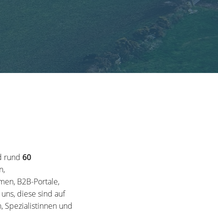
d rund
60
n,
en, B2B-Portale,
ns, diese sind auf
, Spezialistinnen und