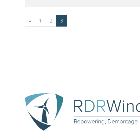
«
1
2
3