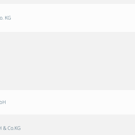
o. KG
mbH
 & Co.KG