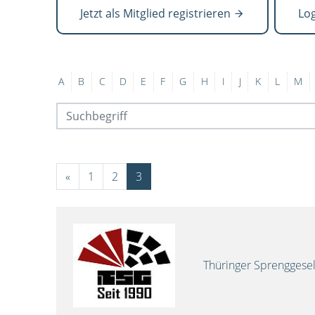
Jetzt als Mitglied registrieren
Lo
A
B
C
D
E
F
G
H
I
J
K
L
M
«
1
2
3
Thüringer Sprenggese