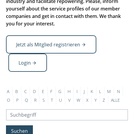
industry and facilitate repowering. Please, inform
yourself about the service profiles of our member
companies and get in contact with them. We thank
you for your interest.
Jetzt als Mitglied registrieren
Login
A
B
C
D
E
F
G
H
I
J
K
L
M
N
O
P
Q
R
S
T
U
V
W
X
Y
Z
ALLE
Suchen