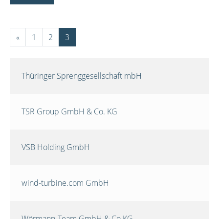
«
1
2
3
Thüringer Sprenggesellschaft mbH
TSR Group GmbH & Co. KG
VSB Holding GmbH
wind-turbine.com GmbH
Wörmann-Team GmbH & Co.KG