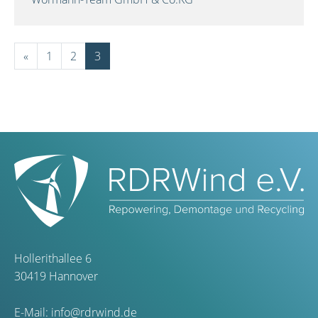
«
1
2
3
Hollerithallee 6
30419 Hannover
E-Mail:
info@rdrwind.de