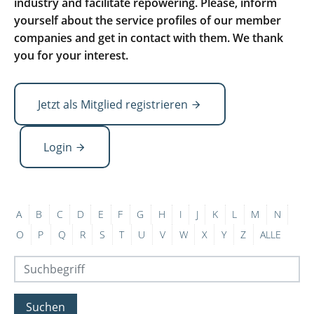
industry and facilitate repowering. Please, inform
yourself about the service profiles of our member
companies and get in contact with them. We thank
you for your interest.
Jetzt als Mitglied registrieren
Login
A
B
C
D
E
F
G
H
I
J
K
L
M
N
O
P
Q
R
S
T
U
V
W
X
Y
Z
ALLE
Suchen