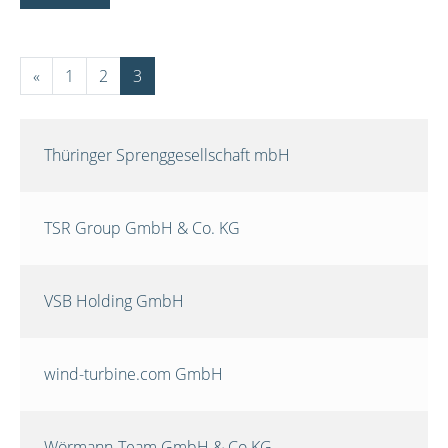
«
1
2
3
Thüringer Sprenggesellschaft mbH
TSR Group GmbH & Co. KG
VSB Holding GmbH
wind-turbine.com GmbH
Wörmann-Team GmbH & Co.KG