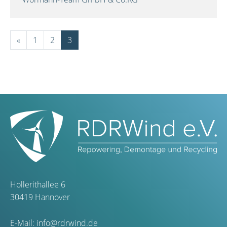
«
1
2
3
Hollerithallee 6
30419 Hannover
E-Mail:
info@rdrwind.de