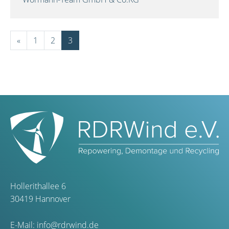
«
1
2
3
Hollerithallee 6
30419 Hannover
E-Mail:
info@rdrwind.de