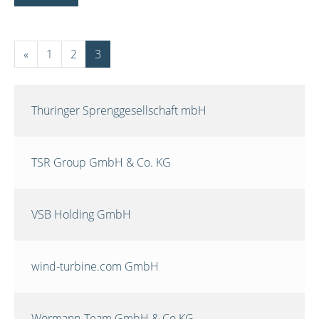
«
1
2
3
Thüringer Sprenggesellschaft mbH
TSR Group GmbH & Co. KG
VSB Holding GmbH
wind-turbine.com GmbH
Wörmann-Team GmbH & Co.KG