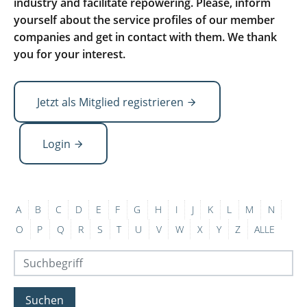
industry and facilitate repowering. Please, inform
yourself about the service profiles of our member
companies and get in contact with them. We thank
you for your interest.
Jetzt als Mitglied registrieren
Login
A
B
C
D
E
F
G
H
I
J
K
L
M
N
O
P
Q
R
S
T
U
V
W
X
Y
Z
ALLE
Suchen