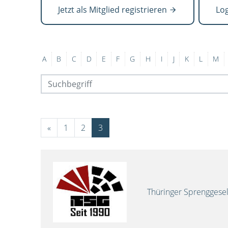
Jetzt als Mitglied registrieren
Lo
A
B
C
D
E
F
G
H
I
J
K
L
M
«
1
2
3
Thüringer Sprenggese