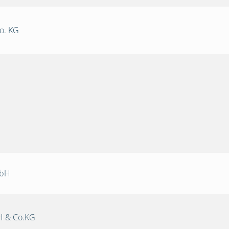
o. KG
mbH
 & Co.KG