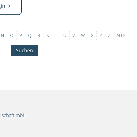
gin
N
O
P
Q
R
S
T
U
V
W
X
Y
Z
ALLE
Suchen
llschaft mbH