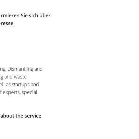
rmieren Sie sich über
eresse
.
ing, Dismantling and
ng and waste
ell as startups and
f experts, special
 about the service