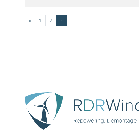
«
1
2
3