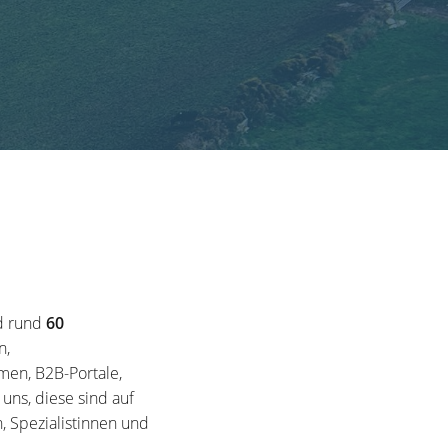
d rund
60
n,
en, B2B-Portale,
ns, diese sind auf
, Spezialistinnen und