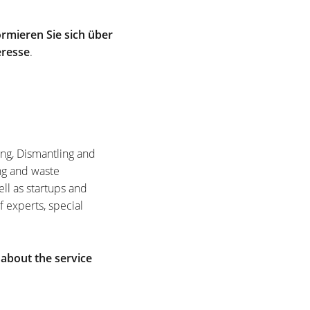
rmieren Sie sich über
eresse
.
ing, Dismantling and
ng and waste
ell as startups and
f experts, special
 about the service