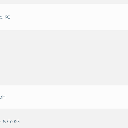
o. KG
mbH
 & Co.KG