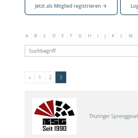
Jetzt als Mitglied registrieren
Lo
A
B
C
D
E
F
G
H
I
J
K
L
M
«
1
2
3
Thüringer Sprenggese