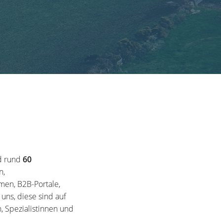
d rund
60
n,
en, B2B-Portale,
ns, diese sind auf
, Spezialistinnen und