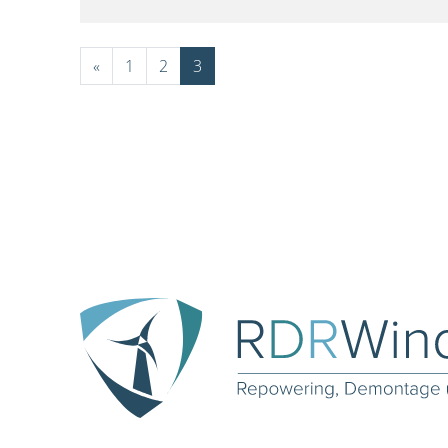
«
1
2
3