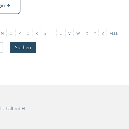
gin
N
O
P
Q
R
S
T
U
V
W
X
Y
Z
ALLE
Suchen
llschaft mbH