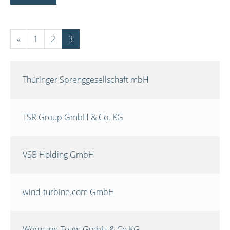
«
1
2
3
Thüringer Sprenggesellschaft mbH
TSR Group GmbH & Co. KG
VSB Holding GmbH
wind-turbine.com GmbH
Wörmann-Team GmbH & Co.KG