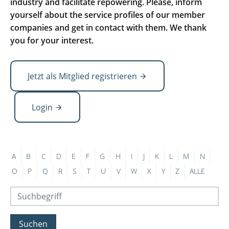
industry and facilitate repowering. Please, inform
yourself about the service profiles of our member
companies and get in contact with them. We thank
you for your interest.
Jetzt als Mitglied registrieren
Login
A
B
C
D
E
F
G
H
I
J
K
L
M
N
O
P
Q
R
S
T
U
V
W
X
Y
Z
ALLE
Suchen