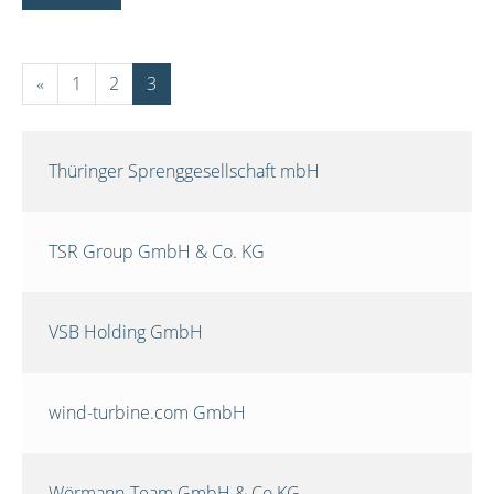
«
1
2
3
Thüringer Sprenggesellschaft mbH
TSR Group GmbH & Co. KG
VSB Holding GmbH
wind-turbine.com GmbH
Wörmann-Team GmbH & Co.KG