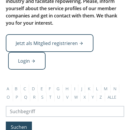
industry and facilitate repowering. Please, inform
yourself about the service profiles of our member
companies and get in contact with them. We thank
you for your interest.
Jetzt als Mitglied registrieren
Login
A
B
C
D
E
F
G
H
I
J
K
L
M
N
O
P
Q
R
S
T
U
V
W
X
Y
Z
ALLE
Suchen