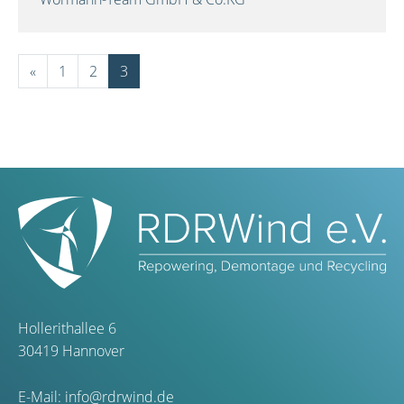
«
1
2
3
Hollerithallee 6
30419 Hannover
E-Mail:
info@rdrwind.de