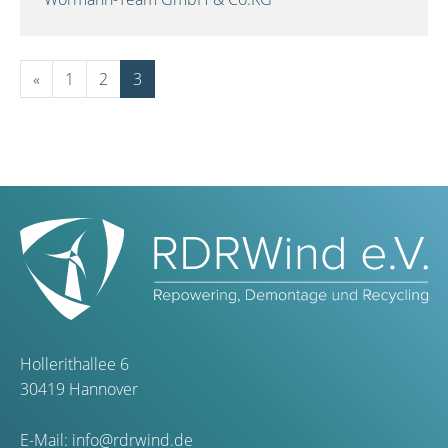
«
1
2
3
Hollerithallee 6
30419 Hannover
E-Mail:
info@rdrwind.de