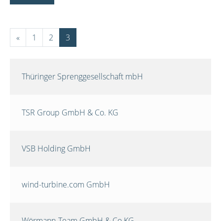
«
1
2
3
Thüringer Sprenggesellschaft mbH
TSR Group GmbH & Co. KG
VSB Holding GmbH
wind-turbine.com GmbH
Wörmann-Team GmbH & Co.KG