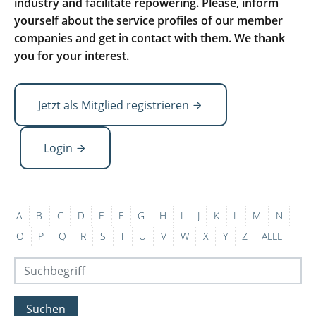
industry and facilitate repowering. Please, inform
yourself about the service profiles of our member
companies and get in contact with them. We thank
you for your interest.
Jetzt als Mitglied registrieren
Login
A
B
C
D
E
F
G
H
I
J
K
L
M
N
O
P
Q
R
S
T
U
V
W
X
Y
Z
ALLE
Suchen