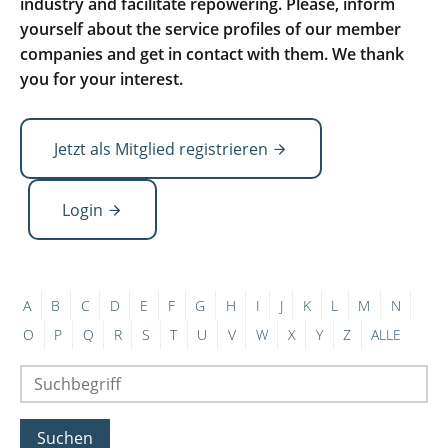
industry and facilitate repowering. Please, inform
yourself about the service profiles of our member
companies and get in contact with them. We thank
you for your interest.
Jetzt als Mitglied registrieren
Login
A
B
C
D
E
F
G
H
I
J
K
L
M
N
O
P
Q
R
S
T
U
V
W
X
Y
Z
ALLE
Suchen