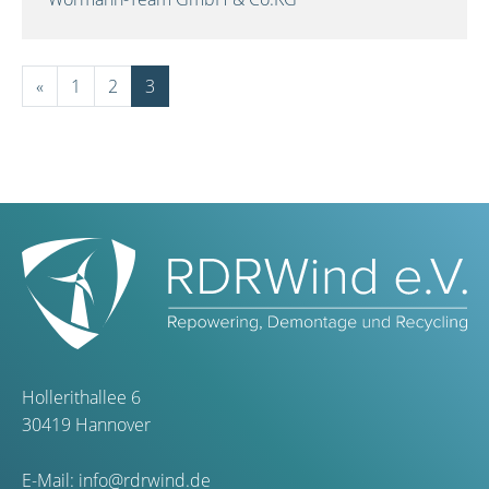
«
1
2
3
Hollerithallee 6
30419 Hannover
E-Mail:
info@rdrwind.de