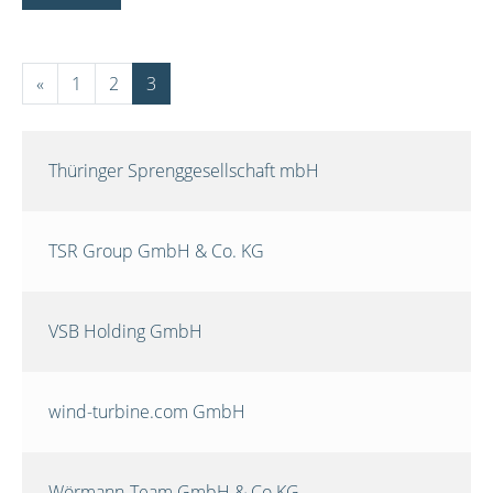
«
1
2
3
Thüringer Sprenggesellschaft mbH
TSR Group GmbH & Co. KG
VSB Holding GmbH
wind-turbine.com GmbH
Wörmann-Team GmbH & Co.KG