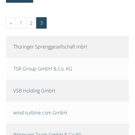
«
1
2
3
Thüringer Sprenggesellschaft mbH
TSR Group GmbH & Co. KG
VSB Holding GmbH
wind-turbine.com GmbH
Wörmann-Team GmbH & Co.KG