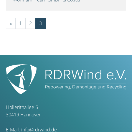
«
1
2
3
Hollerithallee 6
30419 Hannover
E-Mail:
info@rdrwind.de