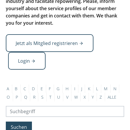
industry and facilitate repowering. Please, inform
yourself about the service profiles of our member
companies and get in contact with them. We thank
you for your interest.
Jetzt als Mitglied registrieren
Login
A
B
C
D
E
F
G
H
I
J
K
L
M
N
O
P
Q
R
S
T
U
V
W
X
Y
Z
ALLE
Suchen