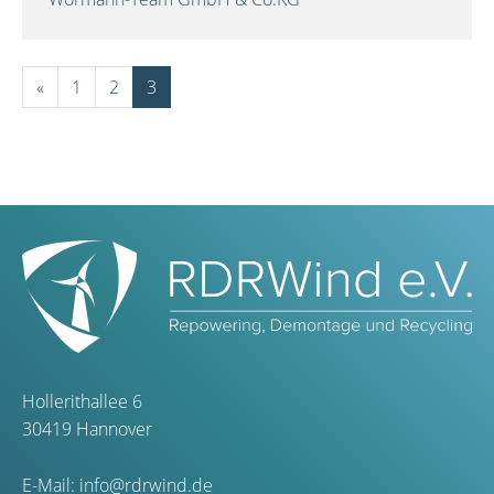
«
1
2
3
Hollerithallee 6
30419 Hannover
E-Mail:
info@rdrwind.de