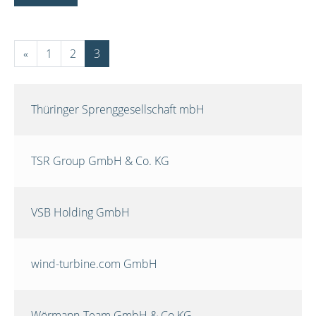
«
1
2
3
Thüringer Sprenggesellschaft mbH
TSR Group GmbH & Co. KG
VSB Holding GmbH
wind-turbine.com GmbH
Wörmann-Team GmbH & Co.KG