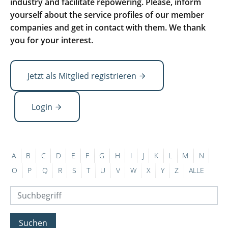
industry and facilitate repowering. Please, inform
yourself about the service profiles of our member
companies and get in contact with them. We thank
you for your interest.
Jetzt als Mitglied registrieren
Login
A
B
C
D
E
F
G
H
I
J
K
L
M
N
O
P
Q
R
S
T
U
V
W
X
Y
Z
ALLE
Suchen