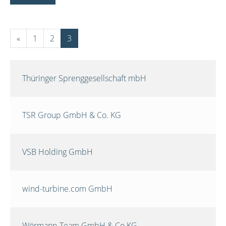
«
1
2
3
Thüringer Sprenggesellschaft mbH
TSR Group GmbH & Co. KG
VSB Holding GmbH
wind-turbine.com GmbH
Wörmann-Team GmbH & Co.KG