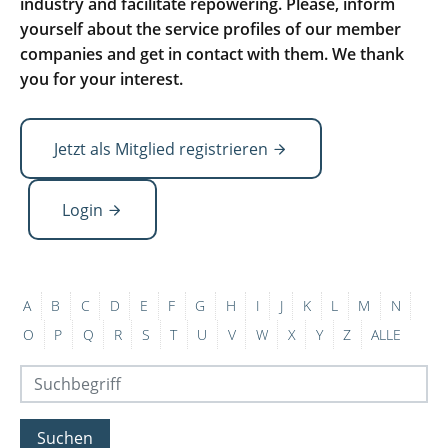
industry and facilitate repowering. Please, inform
yourself about the service profiles of our member
companies and get in contact with them. We thank
you for your interest.
Jetzt als Mitglied registrieren
Login
A
B
C
D
E
F
G
H
I
J
K
L
M
N
O
P
Q
R
S
T
U
V
W
X
Y
Z
ALLE
Suchen