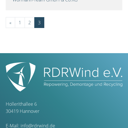
«
1
2
3
Hollerithallee 6
30419 Hannover
E-Mail:
info@rdrwind.de