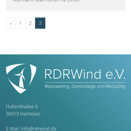
«
1
2
3
Hollerithallee 6
30419 Hannover
E-Mail:
info@rdrwind.de