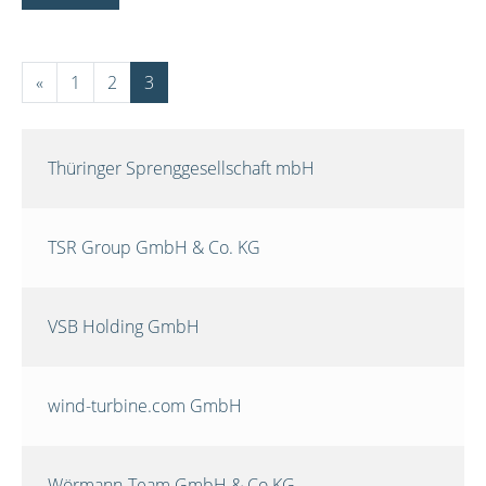
«
1
2
3
Thüringer Sprenggesellschaft mbH
TSR Group GmbH & Co. KG
VSB Holding GmbH
wind-turbine.com GmbH
Wörmann-Team GmbH & Co.KG