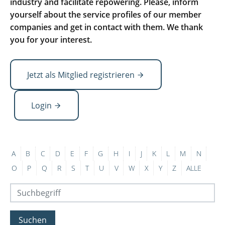
industry and facilitate repowering. Please, inform
yourself about the service profiles of our member
companies and get in contact with them. We thank
you for your interest.
Jetzt als Mitglied registrieren
Login
A
B
C
D
E
F
G
H
I
J
K
L
M
N
O
P
Q
R
S
T
U
V
W
X
Y
Z
ALLE
Suchen