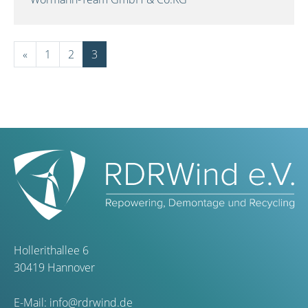
«
1
2
3
Hollerithallee 6
30419 Hannover
E-Mail:
info@rdrwind.de