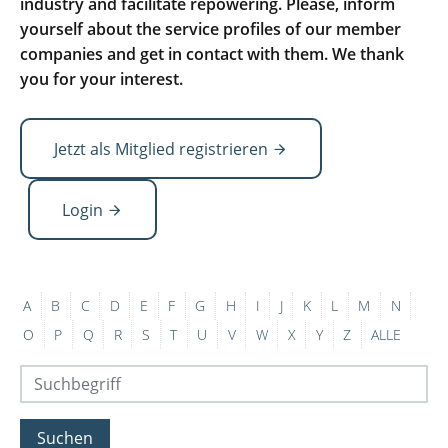
industry and facilitate repowering. Please, inform
yourself about the service profiles of our member
companies and get in contact with them. We thank
you for your interest.
Jetzt als Mitglied registrieren
Login
A
B
C
D
E
F
G
H
I
J
K
L
M
N
O
P
Q
R
S
T
U
V
W
X
Y
Z
ALLE
Suchen