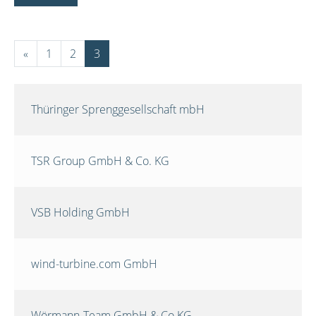
«
1
2
3
Thüringer Sprenggesellschaft mbH
TSR Group GmbH & Co. KG
VSB Holding GmbH
wind-turbine.com GmbH
Wörmann-Team GmbH & Co.KG