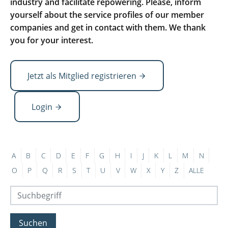
industry and facilitate repowering. Please, inform
yourself about the service profiles of our member
companies and get in contact with them. We thank
you for your interest.
Jetzt als Mitglied registrieren
Login
A
B
C
D
E
F
G
H
I
J
K
L
M
N
O
P
Q
R
S
T
U
V
W
X
Y
Z
ALLE
Suchen