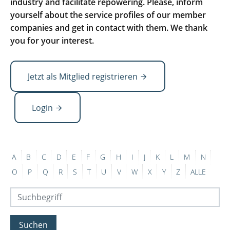
industry and facilitate repowering. Please, inform
yourself about the service profiles of our member
companies and get in contact with them. We thank
you for your interest.
Jetzt als Mitglied registrieren
Login
A
B
C
D
E
F
G
H
I
J
K
L
M
N
O
P
Q
R
S
T
U
V
W
X
Y
Z
ALLE
Suchen