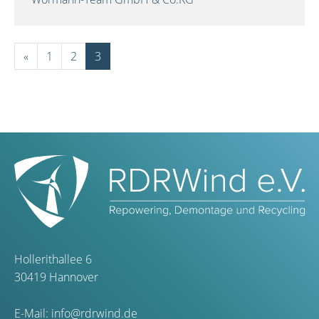
«
1
2
3
Hollerithallee 6
30419 Hannover
E-Mail:
info@rdrwind.de