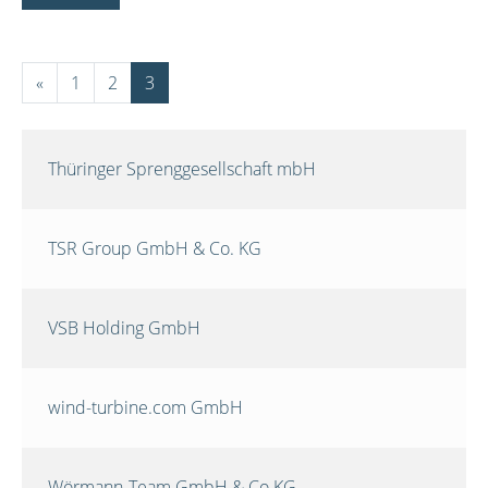
«
1
2
3
Thüringer Sprenggesellschaft mbH
TSR Group GmbH & Co. KG
VSB Holding GmbH
wind-turbine.com GmbH
Wörmann-Team GmbH & Co.KG