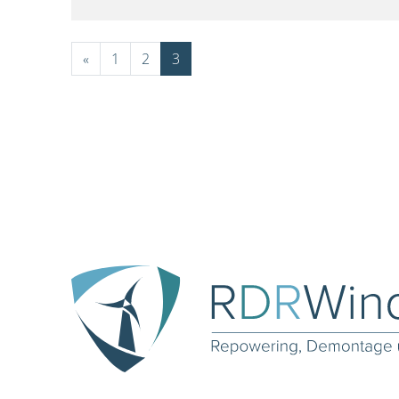
«
1
2
3