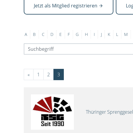
Jetzt als Mitglied registrieren
Lo
A
B
C
D
E
F
G
H
I
J
K
L
M
«
1
2
3
Thüringer Sprenggese