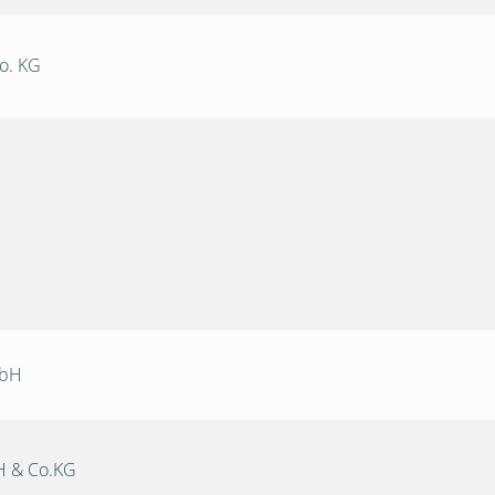
o. KG
mbH
 & Co.KG