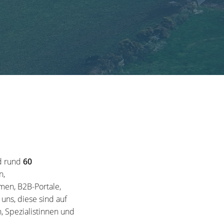
d rund
60
n,
en, B2B-Portale,
ns, diese sind auf
, Spezialistinnen und