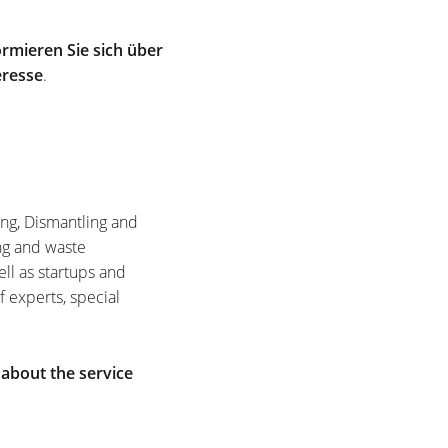
rmieren Sie sich über
eresse
.
ing, Dismantling and
ng and waste
ell as startups and
f experts, special
 about the service