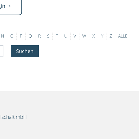
gin
N
O
P
Q
R
S
T
U
V
W
X
Y
Z
ALLE
Suchen
llschaft mbH