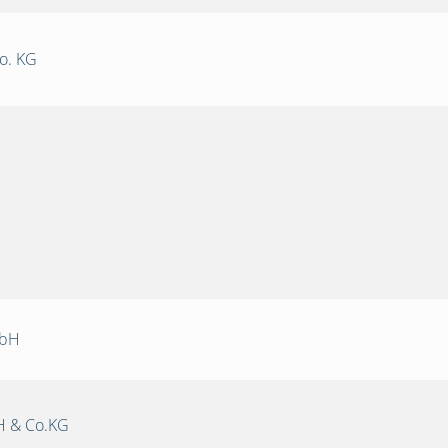
o. KG
mbH
 & Co.KG