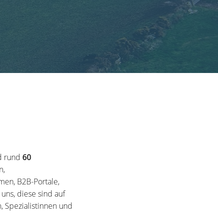
d rund
60
n,
en, B2B-Portale,
ns, diese sind auf
, Spezialistinnen und