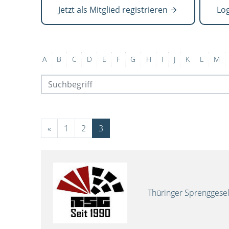
Jetzt als Mitglied registrieren
Lo
A
B
C
D
E
F
G
H
I
J
K
L
M
«
1
2
3
Thüringer Sprenggese