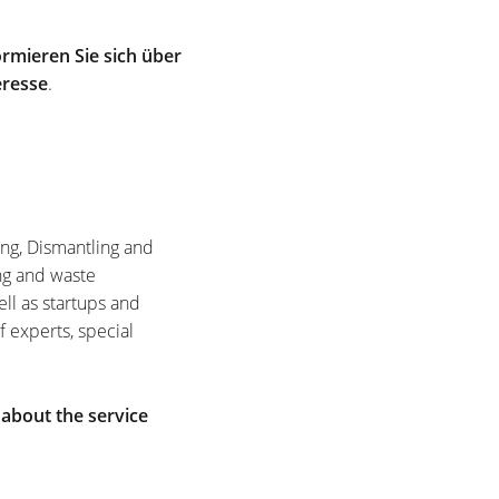
rmieren Sie sich über
eresse
.
ing, Dismantling and
ng and waste
ell as startups and
f experts, special
 about the service