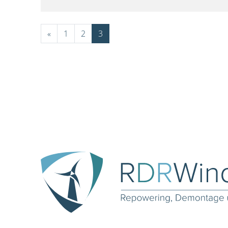
«
1
2
3