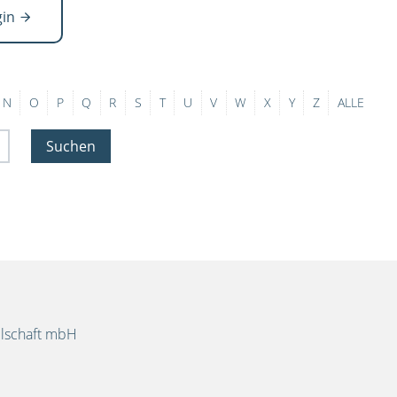
gin
N
O
P
Q
R
S
T
U
V
W
X
Y
Z
ALLE
Suchen
llschaft mbH