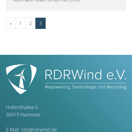
«
1
2
3
Hollerithallee 6
30419 Hannover
E-Mail:
info@rdrwind.de