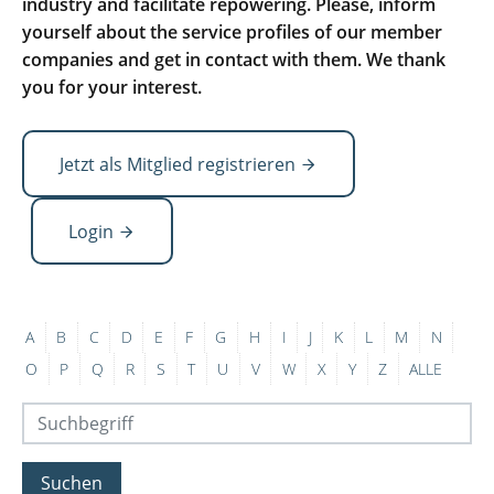
industry and facilitate repowering. Please, inform
yourself about the service profiles of our member
companies and get in contact with them. We thank
you for your interest.
Jetzt als Mitglied registrieren
Login
A
B
C
D
E
F
G
H
I
J
K
L
M
N
O
P
Q
R
S
T
U
V
W
X
Y
Z
ALLE
Suchen