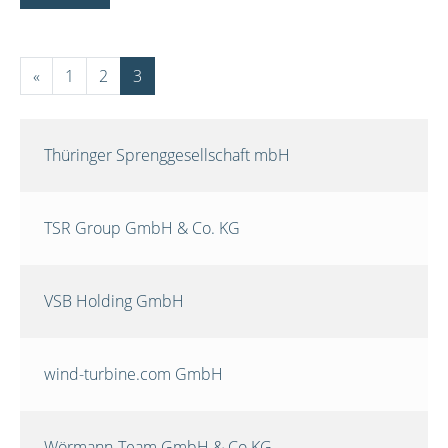
«
1
2
3
Thüringer Sprenggesellschaft mbH
TSR Group GmbH & Co. KG
VSB Holding GmbH
wind-turbine.com GmbH
Wörmann-Team GmbH & Co.KG