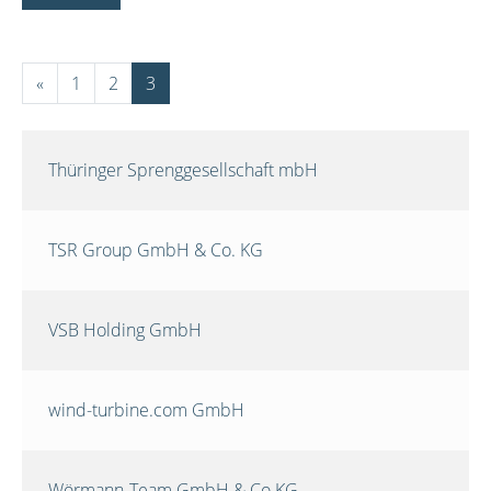
«
1
2
3
Thüringer Sprenggesellschaft mbH
TSR Group GmbH & Co. KG
VSB Holding GmbH
wind-turbine.com GmbH
Wörmann-Team GmbH & Co.KG