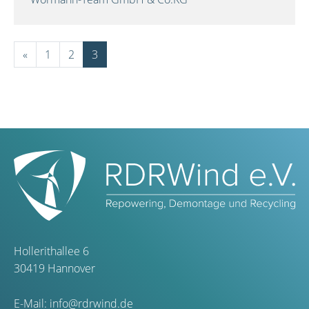
«
1
2
3
Hollerithallee 6
30419 Hannover
E-Mail:
info@rdrwind.de