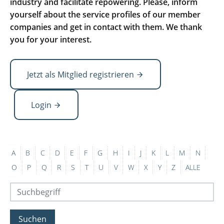
industry and facilitate repowering. Please, inform
yourself about the service profiles of our member
companies and get in contact with them. We thank
you for your interest.
Jetzt als Mitglied registrieren
Login
A
B
C
D
E
F
G
H
I
J
K
L
M
N
O
P
Q
R
S
T
U
V
W
X
Y
Z
ALLE
Suchen