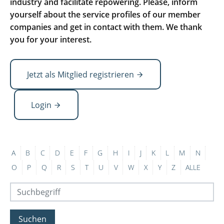
industry and facilitate repowering. Please, inform
yourself about the service profiles of our member
companies and get in contact with them. We thank
you for your interest.
Jetzt als Mitglied registrieren
Login
A
B
C
D
E
F
G
H
I
J
K
L
M
N
O
P
Q
R
S
T
U
V
W
X
Y
Z
ALLE
Suchen