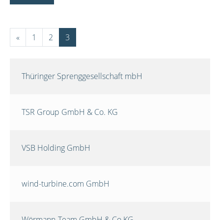
«
1
2
3
Thüringer Sprenggesellschaft mbH
TSR Group GmbH & Co. KG
VSB Holding GmbH
wind-turbine.com GmbH
Wörmann-Team GmbH & Co.KG