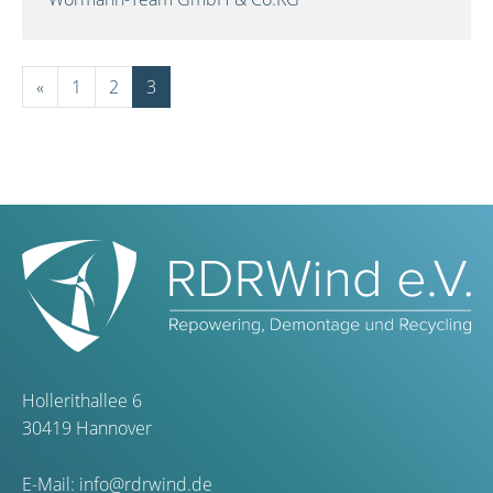
«
1
2
3
Hollerithallee 6
30419 Hannover
E-Mail:
info@rdrwind.de