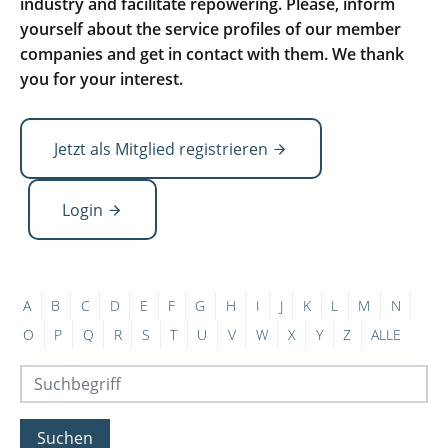
industry and facilitate repowering. Please, inform
yourself about the service profiles of our member
companies and get in contact with them. We thank
you for your interest.
Jetzt als Mitglied registrieren
Login
A
B
C
D
E
F
G
H
I
J
K
L
M
N
O
P
Q
R
S
T
U
V
W
X
Y
Z
ALLE
Suchen