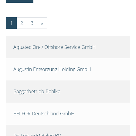
1
2
3
»
Aquatec On- / Offshore Service GmbH
Augustin Entsorgung Holding GmbH
Baggerbetrieb Böhlke
BELFOR Deutschland GmbH
De Leeuw Metalen BV