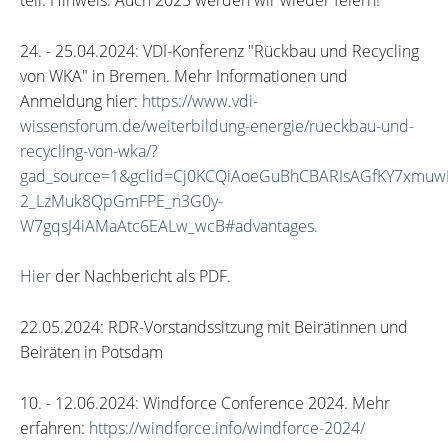
teil. Hinweis: Auch 2025 werden wir wieder feiern!
24. - 25.04.2024: VDI-Konferenz "Rückbau und Recycling
von WKA" in Bremen. Mehr Informationen und
Anmeldung hier:
https://www.vdi-
wissensforum.de/weiterbildung-energie/rueckbau-und-
recycling-von-wka/?
gad_source=1&gclid=Cj0KCQiAoeGuBhCBARIsAGfKY7xmu
2_LzMuk8QpGmFPE_n3G0y-
W7gqsJ4iAMaAtc6EALw_wcB#advantages.
Hier
der Nachbericht als PDF.
22.05.2024: RDR-Vorstandssitzung mit Beirätinnen und
Beiräten in Potsdam
10. - 12.06.2024: Windforce Conference 2024. Mehr
erfahren:
https://windforce.info/windforce-2024/