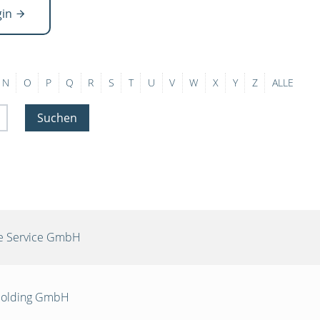
gin
N
O
P
Q
R
S
T
U
V
W
X
Y
Z
ALLE
Suchen
re Service GmbH
 Holding GmbH