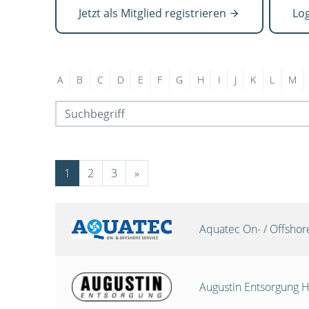
Jetzt als Mitglied registrieren
Lo
A
B
C
D
E
F
G
H
I
J
K
L
M
1
2
3
»
Aquatec On- / Offsho
Augustin Entsorgung