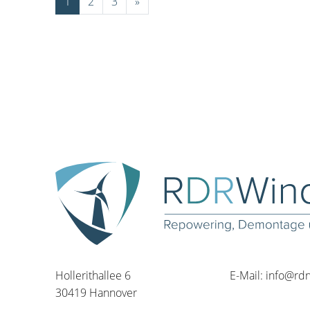
1
2
3
»
Hollerithallee 6
E-Mail:
info@rd
30419 Hannover