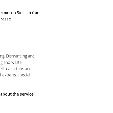
rmieren Sie sich über
eresse
.
ing, Dismantling and
ng and waste
ell as startups and
f experts, special
 about the service