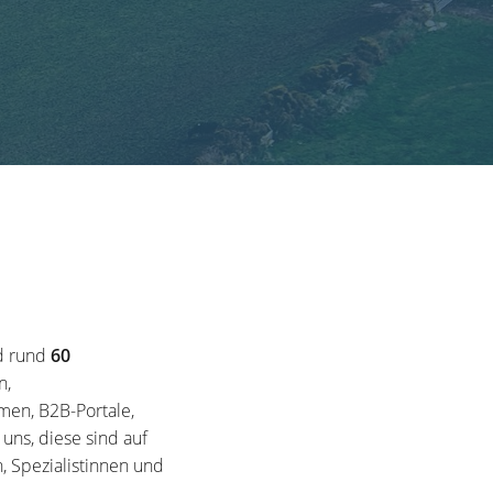
d rund
60
n,
en, B2B-Portale,
ns, diese sind auf
, Spezialistinnen und