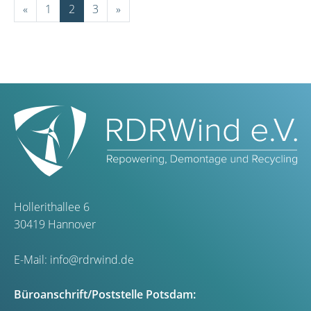
«
1
2
3
»
Hollerithallee 6
30419 Hannover
E-Mail:
info@rdrwind.de
Büroanschrift/Poststelle Potsdam: