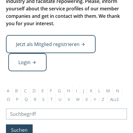
industry and facilitate repowering. Please, inform
yourself about the service profiles of our member
companies and get in contact with them. We thank
you for your interest.
Jetzt als Mitglied registrieren
Login
A
B
C
D
E
F
G
H
I
J
K
L
M
N
O
P
Q
R
S
T
U
V
W
X
Y
Z
ALLE
Suchen