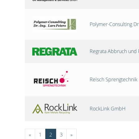
Polymer-Consulting Dr
Regrata Abbruch und 
Reisch Sprengtechni
RockLink GmbH
«
1
2
3
»