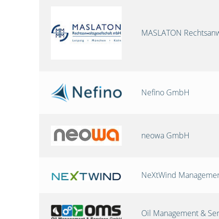
MASLATON Rechtsanwa
Nefino GmbH
neowa GmbH
NeXtWind Manageme
Oil Management & Se