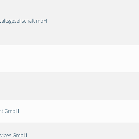
ltsgesellschaft mbH
nt GmbH
rvices GmbH