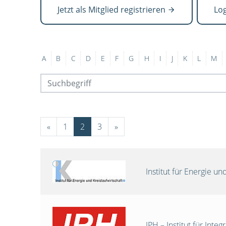
Jetzt als Mitglied registrieren
Lo
A
B
C
D
E
F
G
H
I
J
K
L
M
«
1
2
3
»
Institut für Energie 
IPH – Institut für Int