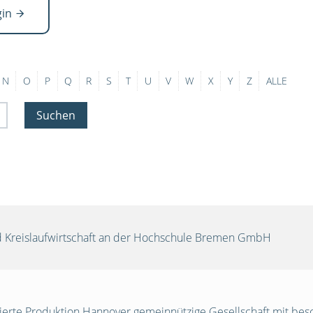
gin
N
O
P
Q
R
S
T
U
V
W
X
Y
Z
ALLE
Suchen
und Kreislaufwirtschaft an der Hochschule Bremen GmbH
egrierte Produktion Hannover gemeinnützige Gesellschaft mit be