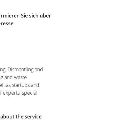
rmieren Sie sich über
eresse
.
ing, Dismantling and
ng and waste
ell as startups and
f experts, special
 about the service