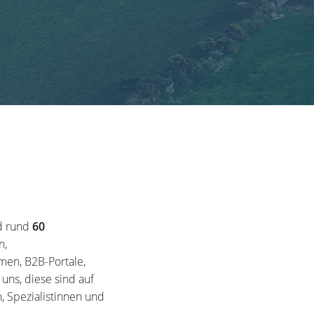
d rund
60
n,
en, B2B-Portale,
ns, diese sind auf
, Spezialistinnen und