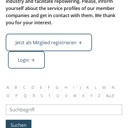
industry and facilitate repowering. Please, inform
yourself about the service profiles of our member
companies and get in contact with them. We thank
you for your interest.
Jetzt als Mitglied registrieren
Login
A
B
C
D
E
F
G
H
I
J
K
L
M
N
O
P
Q
R
S
T
U
V
W
X
Y
Z
ALLE
Suchen