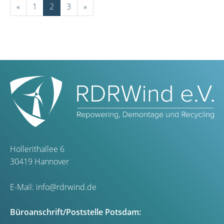
«
1
2
3
»
Hollerithallee 6
30419 Hannover
E-Mail:
info@rdrwind.de
Büroanschrift/Poststelle Potsdam: