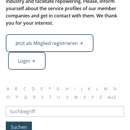
industry and facilitate repowering. Please, inform
yourself about the service profiles of our member
companies and get in contact with them. We thank
you for your interest.
Jetzt als Mitglied registrieren
Login
A
B
C
D
E
F
G
H
I
J
K
L
M
N
O
P
Q
R
S
T
U
V
W
X
Y
Z
ALLE
Suchen