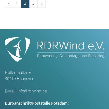
«
1
2
3
»
Hollerithallee 6
30419 Hannover
E-Mail:
info@rdrwind.de
Büroanschrift/Poststelle Potsdam: