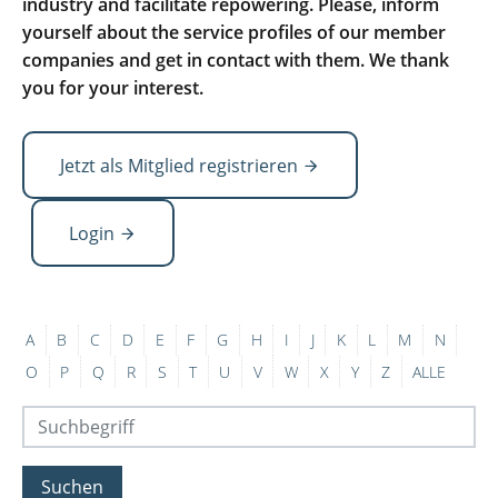
industry and facilitate repowering. Please, inform
yourself about the service profiles of our member
companies and get in contact with them. We thank
you for your interest.
Jetzt als Mitglied registrieren
Login
A
B
C
D
E
F
G
H
I
J
K
L
M
N
O
P
Q
R
S
T
U
V
W
X
Y
Z
ALLE
Suchen