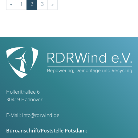
«
1
2
3
»
Hollerithallee 6
30419 Hannover
E-Mail:
info@rdrwind.de
Büroanschrift/Poststelle Potsdam: