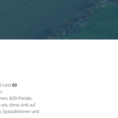
d rund
60
n,
en, B2B-Portale,
ns, diese sind auf
, Spezialistinnen und