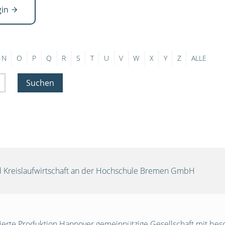
gin
N
O
P
Q
R
S
T
U
V
W
X
Y
Z
ALLE
Suchen
und Kreislaufwirtschaft an der Hochschule Bremen GmbH
egrierte Produktion Hannover gemeinnützige Gesellschaft mit be