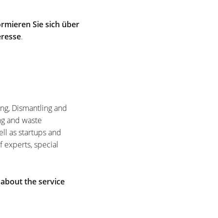
rmieren Sie sich über
eresse
.
ing, Dismantling and
ng and waste
ell as startups and
f experts, special
 about the service