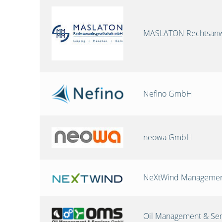
MASLATON Rechtsanwa
Nefino GmbH
neowa GmbH
NeXtWind Manageme
Oil Management & Se