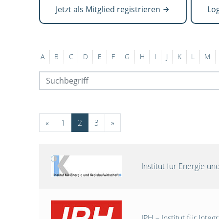
Jetzt als Mitglied registrieren
Lo
A
B
C
D
E
F
G
H
I
J
K
L
M
«
1
2
3
»
Institut für Energie 
IPH – Institut für Int