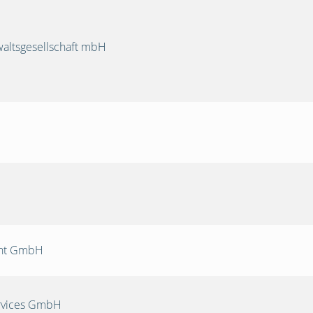
ltsgesellschaft mbH
nt GmbH
rvices GmbH